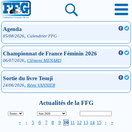
Agenda
,
05/08/2026
Calendrier FFG
Championnat de France Féminin 2026
,
06/07/2026
Clément MENARD
Sortie du livre Tesuji
,
24/06/2026
Rémi VANNIER
Actualités de la FFG
«
‹
5
6
7
8
9
10
11
12
13
14
15
›
»