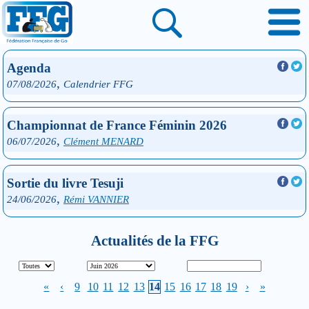
Agenda
,
07/08/2026
Calendrier FFG
Championnat de France Féminin 2026
,
06/07/2026
Clément MENARD
Sortie du livre Tesuji
,
24/06/2026
Rémi VANNIER
Actualités de la FFG
«
‹
9
10
11
12
13
14
15
16
17
18
19
›
»