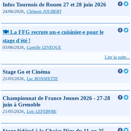
Infos Tournois de Rouen 27 et 28 juin 2026
,
24/06/2026
Clément JOUBERT
🍽 La FFG recrute un-e cuisinier-e pour le
stage d'été !
,
03/06/2026
Camille LEVEQUE
Lire la suite...
Stage Go et Cinéma
,
21/05/2026
Luc RONAYETTE
Championnat de France Jeunes 2026 - 27-28
juin à Grenoble
,
21/05/2026
Loïc LEFEBVRE
Stage fédéral à la Chaise-Dieu du 11 au 25