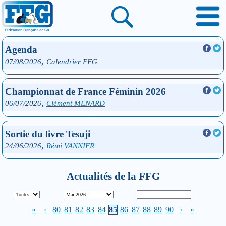
Agenda
,
07/08/2026
Calendrier FFG
Championnat de France Féminin 2026
,
06/07/2026
Clément MENARD
Sortie du livre Tesuji
,
24/06/2026
Rémi VANNIER
Actualités de la FFG
«
‹
80
81
82
83
84
85
86
87
88
89
90
›
»