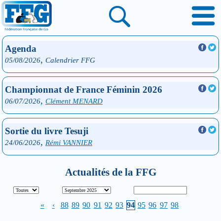
Agenda
,
05/08/2026
Calendrier FFG
Championnat de France Féminin 2026
,
06/07/2026
Clément MENARD
Sortie du livre Tesuji
,
24/06/2026
Rémi VANNIER
Actualités de la FFG
«
‹
88
89
90
91
92
93
94
95
96
97
98