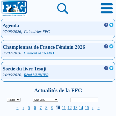
Agenda
,
07/08/2026
Calendrier FFG
Championnat de France Féminin 2026
,
06/07/2026
Clément MENARD
Sortie du livre Tesuji
,
24/06/2026
Rémi VANNIER
Actualités de la FFG
«
‹
5
6
7
8
9
10
11
12
13
14
15
›
»