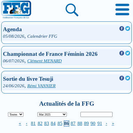
Agenda
,
05/08/2026
Calendrier FFG
Championnat de France Féminin 2026
,
06/07/2026
Clément MENARD
Sortie du livre Tesuji
,
24/06/2026
Rémi VANNIER
Actualités de la FFG
«
‹
81
82
83
84
85
86
87
88
89
90
91
›
»