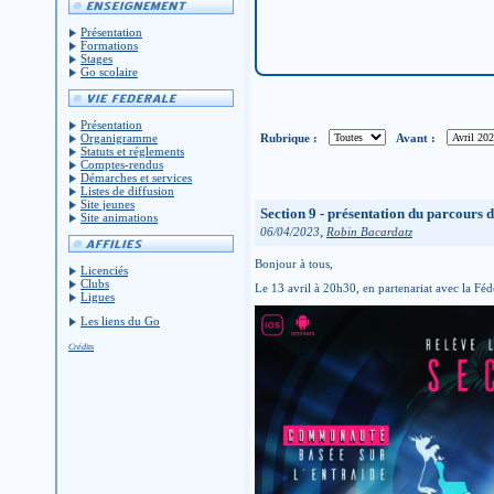
Présentation
Formations
Stages
Go scolaire
Présentation
Rubrique :
Avant :
Organigramme
Statuts et réglements
Comptes-rendus
Démarches et services
Listes de diffusion
Site jeunes
Section 9 - présentation du parcours 
Site animations
,
06/04/2023
Robin Bacardatz
Bonjour à tous,
Licenciés
Clubs
Le 13 avril à 20h30, en partenariat avec la Féd
Ligues
Les liens du Go
Crédits