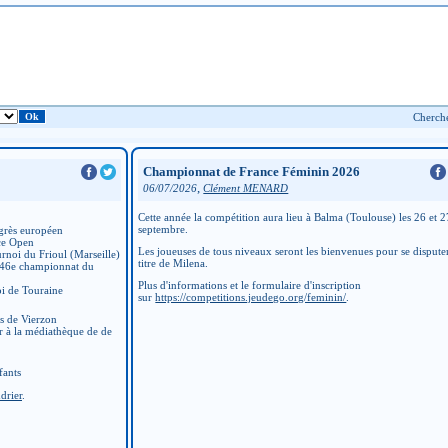
Championnat de France Féminin 2026
,
06/07/2026
Clément MENARD
Cette année la compétition aura lieu à Balma (Toulouse) les 26 et 2
septembre.
grès européen
ce Open
Les joueuses de tous niveaux seront les bienvenues pour se disputer
rnoi du Frioul (Marseille)
titre de Milena.
 46e championnat du
Plus d'informations et le formulaire d'inscription
i de Touraine
sur
https://competitions.jeudego.org/feminin/
.
ns de Vierzon
r à la médiathèque de de
fants
drier
.