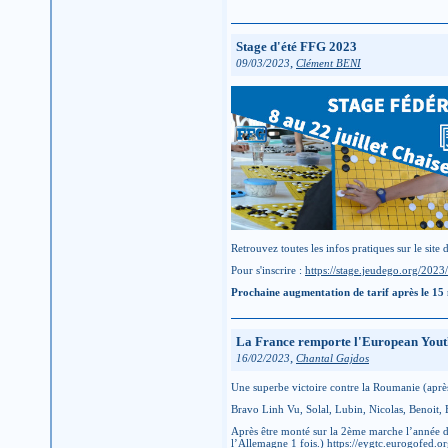
Stage d'été FFG 2023
,
09/03/2023
Clément BENI
Retrouvez toutes les infos pratiques sur le site 
Pour s'inscrire :
https://stage.jeudego.org/2023/
Prochaine augmentation de tarif après le 15 
La France remporte l'European Youth
,
16/02/2023
Chantal Gajdos
Une superbe victoire contre la Roumanie (après 
Bravo Linh Vu, Solal, Lubin, Nicolas, Benoit,
Après être monté sur la 2ème marche l’année de
l’Allemagne 1 fois.)
https://eygtc.eurogofed.o