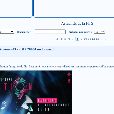
Actualités de la FFG
Rechercher :
Articles par page :
«
‹
3
4
5
6
7
8
9
10
11
12
13
›
»
débutant -13 avril à 20h30 sur Discord
ération Française de Go, Section 9 vous invite à venir découvrir son premier parcours d’exercices