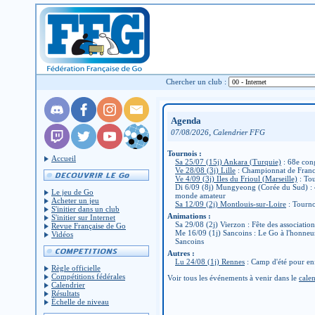
Chercher un club :
Agenda
,
07/08/2026
Calendrier FFG
Tournois :
Accueil
Sa 25/07 (15j) Ankara (Turquie)
: 68e con
Ve 28/08 (3j) Lille
: Championnat de Fran
Ve 4/09 (3j) Iles du Frioul (Marseille)
: Tou
Di 6/09 (8j) Mungyeong (Corée du Sud) :
Le jeu de Go
monde amateur
Acheter un jeu
Sa 12/09 (2j) Montlouis-sur-Loire
: Tourno
S'initier dans un club
Animations :
S'initier sur Internet
Sa 29/08 (2j) Vierzon : Fête des associatio
Revue Française de Go
Me 16/09 (1j) Sancoins : Le Go à l'honneu
Vidéos
Sancoins
Autres :
Lu 24/08 (1j) Rennes
: Camp d'été pour en
Règle officielle
Compétitions fédérales
Voir tous les événements à venir dans le
calen
Calendrier
Résultats
Échelle de niveau