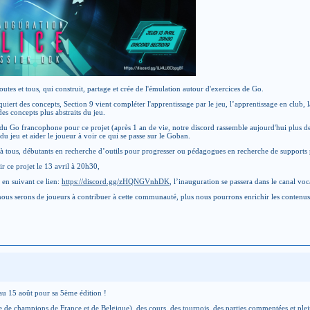
es et tous, qui construit, partage et crée de l'émulation autour d'exercices de Go.
uiert des concepts, Section 9 vient compléter l'apprentissage par le jeu, l’apprentissage en club, 
es concepts plus abstraits du jeu.
 du Go francophone pour ce projet (après 1 an de vie, notre discord rassemble aujourd'hui plus 
du jeu et aider le joueur à voir ce qui se passe sur le Goban.
le à tous, débutants en recherche d’outils pour progresser ou pédagogues en recherche de supports
ir ce projet le 13 avril à 20h30,
 en suivant ce lien:
https://discord.gg/zHQNGVnhDK
, l’inauguration se passera dans le canal vo
 nous serons de joueurs à contribuer à cette communauté, plus nous pourrons enrichir les contenus
 au 15 août pour sa 5ème édition !
de champions de France et de Belgique), des cours, des tournois, des parties commentées et plein