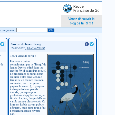
Chercher un joueur :
Sortie du livre Tesuji
,
24/06/2026
Rémi VANNIER
7
Tesuji vient de sortir !
Pour ceux qui ne
 le
connaîtraient pas le "Tesuji" de
James Davies, édité dans les
années 70, il s'agit d'un recueil
de problèmes de tesuji pour
aiguiser votre sens tactique.
Organisé en thèmes (couper,
connecter, sacrifier pour
gagner le sente...), il propose
à chaque fois un peu de
théorie, puis quelques
problèmes d'application et, en
fin de chapitre, des problèmes
variés un peu plus relevés. Ce
livre est lisible par un public
débutant, mais reste tout à fait
pertinent jusqu'au niveau
dan.