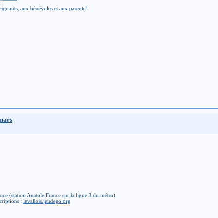
eignants, aux bénévoles et aux parents!
 mars
ce (station Anatole France sur la ligne 3 du métro).
criptions :
levallois.jeudego.org