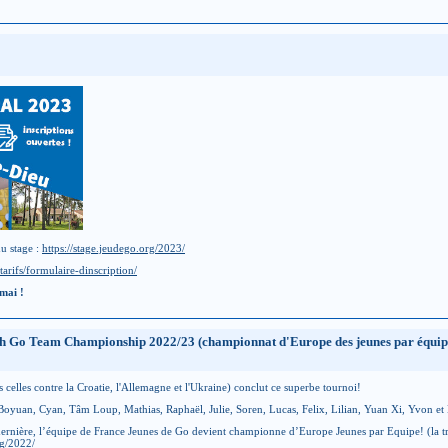
du stage :
https://stage.jeudego.org/2023/
tarifs/formulaire-dinscription/
mai !
 Go Team Championship 2022/23 (championnat d'Europe des jeunes par équipes q
celles contre la Croatie, l'Allemagne et l'Ukraine) conclut ce superbe tournoi!
 Boyuan, Cyan, Tâm Loup, Mathias, Raphaël, Julie, Soren, Lucas, Felix, Lilian, Yuan Xi, Yvon et
rnière, l’équipe de France Jeunes de Go devient championne d’Europe Jeunes par Equipe! (la trois
rg/2022/