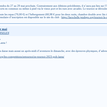
ndra du 27 au 29 mai prochain. Contrairement aux éditions précédentes, il n’aura pas lieu sur l’île 
nsports en commun ou même à pied via le vieux port et les rues avec arcades. Le tournoi se dérou
oute les repas (70,00 €) et l’hébergement (60,98 € pour les deux nuits, chambre double avec lits in
ulaire d’inscription est disponible sur le site du club :
https://larochelle.jeudego.org/tournoi-la-
er mai
HYSELEN
?
Lanta !
 danse mais ausssi un après-midi d’aventures le dimanche, avec des épreuves physiques, d’adress
.org/les-competitions/zetournoi/ze-tournoi-2023-goh-lanta/