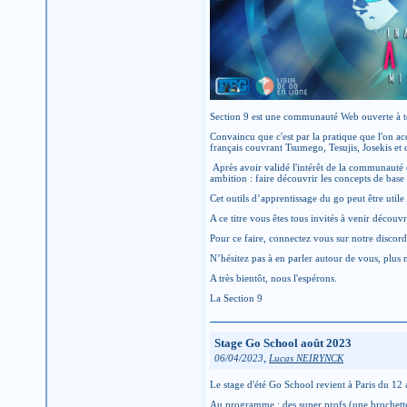
Section 9 est une communauté Web ouverte à tout
Convaincu que c'est par la pratique que l'on acq
français couvrant Tsumego, Tesujis, Josekis et d
Après avoir validé l'intérêt de la communauté
ambition : faire découvrir les concepts de base 
Cet outils d’apprentissage du go peut être uti
A ce titre vous êtes tous invités à venir découvr
Pour ce faire, connectez vous sur notre discord
N’hésitez pas à en parler autour de vous, plus
A très bientôt, nous l'espérons.
La Section 9
Stage Go School août 2023
,
06/04/2023
Lucas NEIRYNCK
Le stage d'été Go School revient à Paris du 12
Au programme : des super profs (une brochette 