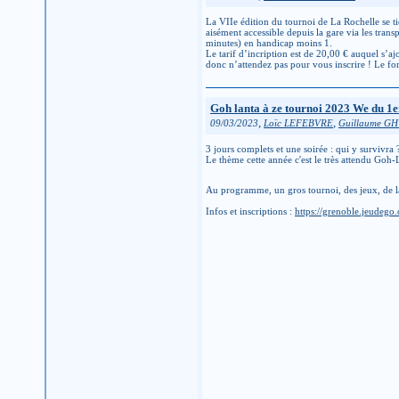
La VIIe édition du tournoi de La Rochelle se tie
aisément accessible depuis la gare via les tra
minutes) en handicap moins 1.
Le tarif d’incription est de 20,00 € auquel s’aj
donc n’attendez pas pour vous inscrire ! Le form
Goh lanta à ze tournoi 2023 We du 1
,
,
09/03/2023
Loïc LEFEBVRE
Guillaume G
3 jours complets et une soirée : qui y survivra 
Le thème cette année c'est le très attendu Goh-
Au programme, un gros tournoi, des jeux, de la
Infos et inscriptions :
https://grenoble.jeudego