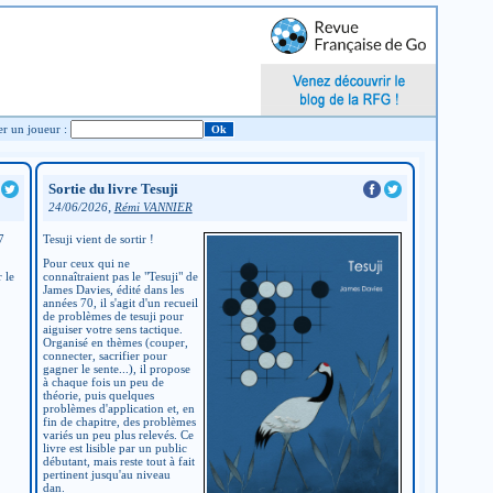
Chercher un joueur :
Sortie du livre Tesuji
,
24/06/2026
Rémi VANNIER
7
Tesuji vient de sortir !
Pour ceux qui ne
 le
connaîtraient pas le "Tesuji" de
James Davies, édité dans les
années 70, il s'agit d'un recueil
de problèmes de tesuji pour
aiguiser votre sens tactique.
Organisé en thèmes (couper,
connecter, sacrifier pour
gagner le sente...), il propose
à chaque fois un peu de
théorie, puis quelques
problèmes d'application et, en
fin de chapitre, des problèmes
variés un peu plus relevés. Ce
livre est lisible par un public
débutant, mais reste tout à fait
pertinent jusqu'au niveau
dan.