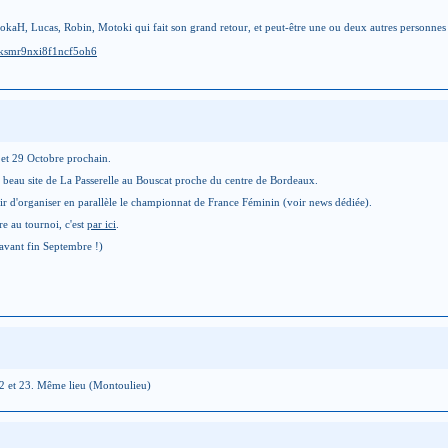
isokaH, Lucas, Robin, Motoki qui fait son grand retour, et peut-être une ou deux autres personnes
/ksmr9nxi8f1ncf5oh6
 et 29 Octobre prochain.
 beau site de La Passerelle au Bouscat proche du centre de Bordeaux.
sir d'organiser en parallèle le championnat de France Féminin (voir news dédiée).
re au tournoi, c'est
par ici
.
 avant fin Septembre !)
22 et 23. Même lieu (Montoulieu)