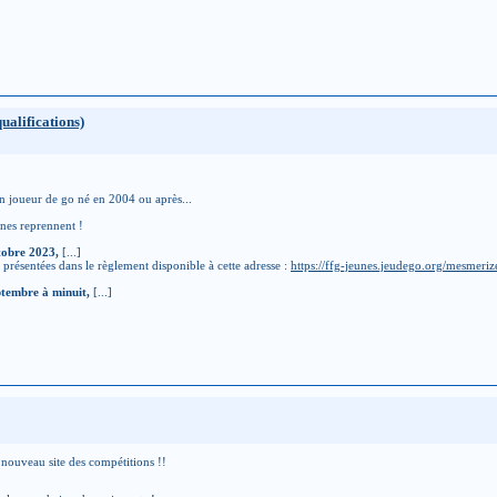
ualifications)
n joueur de go né en 2004 ou après...
nes reprennent !
tobre 2023,
[...]
t présentées dans le règlement disponible à cette adresse :
https://ffg-jeunes.jeudego.org/mesmerize
ptembre à minuit,
[...]
le nouveau site des compétitions !!