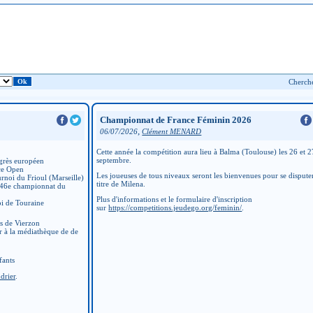
Championnat de France Féminin 2026
,
06/07/2026
Clément MENARD
Cette année la compétition aura lieu à Balma (Toulouse) les 26 et 2
septembre.
grès européen
ce Open
Les joueuses de tous niveaux seront les bienvenues pour se disputer
rnoi du Frioul (Marseille)
titre de Milena.
 46e championnat du
Plus d'informations et le formulaire d'inscription
i de Touraine
sur
https://competitions.jeudego.org/feminin/
.
ns de Vierzon
r à la médiathèque de de
fants
drier
.