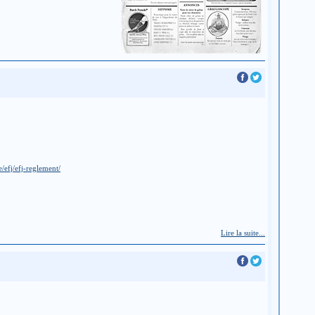
/efj/efj-reglement/
Lire la suite...