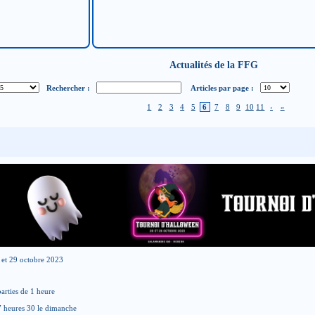
Actualités de la FFG
Rechercher :
Articles par page :
1
2
3
4
5
6
7
8
9
10
11
›
»
8 et 29 octobre 2023
rties de 1 heure
7 heures 30 le dimanche