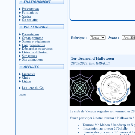
Présentation
Formations
Stages
Go scolaire
Présentation
Rubrique :
Avant :
Organigramme
Statuts et réglements
Comptes-rendus
Démarches et services
Listes de diffusion
Site jeunes
1er Tournoi d'Halloween
Site animations
,
29/09/2023
Eric IMBAULT
Licenciés
Clubs
Ligues
Les liens du Go
Crédits
Le club de Vierzon organise son tournoi les 2
Venez participer à notre tournoi d'Halloween !
Tournoi Mc Mahon à handicap en 5 pa
Inscription au niveau à l'échelle
Remise des prix entre 17 heures et 1