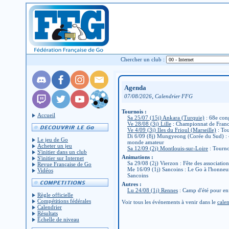
Chercher un club :
Agenda
,
07/08/2026
Calendrier FFG
Tournois :
Accueil
Sa 25/07 (15j) Ankara (Turquie)
: 68e con
Ve 28/08 (3j) Lille
: Championnat de Fran
Ve 4/09 (3j) Iles du Frioul (Marseille)
: Tou
Di 6/09 (8j) Mungyeong (Corée du Sud) :
Le jeu de Go
monde amateur
Acheter un jeu
Sa 12/09 (2j) Montlouis-sur-Loire
: Tourno
S'initier dans un club
Animations :
S'initier sur Internet
Sa 29/08 (2j) Vierzon : Fête des associatio
Revue Française de Go
Me 16/09 (1j) Sancoins : Le Go à l'honneu
Vidéos
Sancoins
Autres :
Lu 24/08 (1j) Rennes
: Camp d'été pour en
Règle officielle
Compétitions fédérales
Voir tous les événements à venir dans le
calen
Calendrier
Résultats
Échelle de niveau