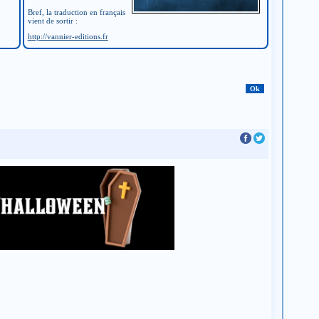
Bref, la traduction en français
vient de sortir :
http://vannier-editions.fr