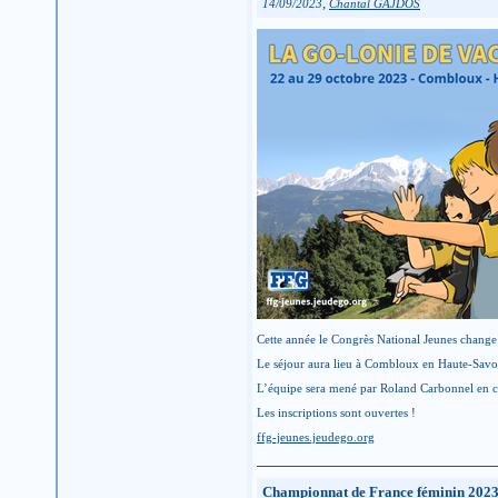
,
14/09/2023
Chantal GAJDOS
Cette année le Congrès National Jeunes change
Le séjour aura lieu à Combloux en Haute-Savo
L’équipe sera mené par Roland Carbonnel en c
Les inscriptions sont ouvertes !
ffg-jeunes.jeudego.org
Championnat de France féminin 202