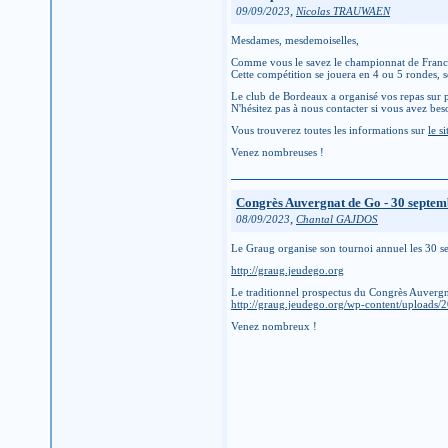
,
09/09/2023
Nicolas TRAUWAEN
Mesdames, mesdemoiselles,
Comme vous le savez le championnat de France 
Cette compétition se jouera en 4 ou 5 rondes, s
Le club de Bordeaux a organisé vos repas sur p
N'hésitez pas à nous contacter si vous avez bes
Vous trouverez toutes les informations sur
le s
Venez nombreuses !
Congrès Auvergnat de Go - 30 septem
,
08/09/2023
Chantal GAJDOS
Le Graug organise son tournoi annuel les 30 
http://graug.jeudego.org
Le traditionnel prospectus du Congrès Auvergn
http://graug.jeudego.org/wp-content/uploads/
Venez nombreux !