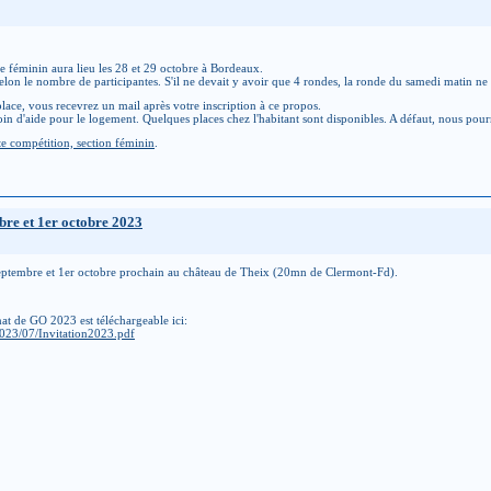
féminin aura lieu les 28 et 29 octobre à Bordeaux.
elon le nombre de participantes. S'il ne devait y avoir que 4 rondes, la ronde du samedi matin ne 
lace, vous recevrez un mail après votre inscription à ce propos.
oin d'aide pour le logement. Quelques places chez l'habitant sont disponibles. A défaut, nous pour
ite compétition, section féminin
.
bre et 1er octobre 2023
septembre et 1er octobre prochain au château de Theix (20mn de Clermont-Fd).
at de GO 2023 est téléchargeable ici:
2023/07/Invitation2023.pdf