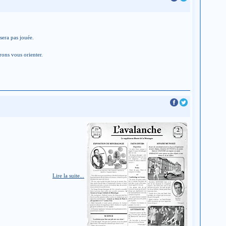
sera pas jouée.
rons vous orienter.
Lire la suite...