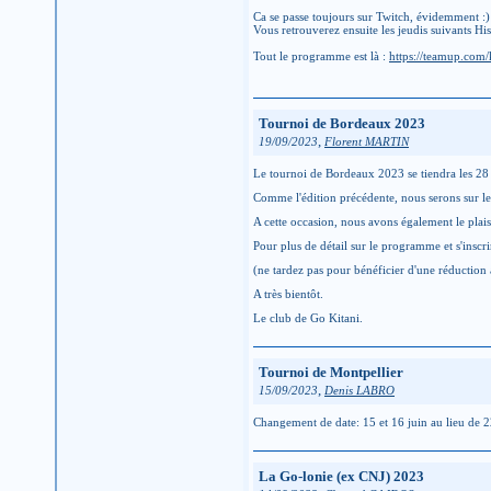
Ca se passe toujours sur Twitch, évidemment :)
Vous retrouverez ensuite les jeudis suivants H
Tout le programme est là :
https://teamup.com
Tournoi de Bordeaux 2023
,
19/09/2023
Florent MARTIN
Le tournoi de Bordeaux 2023 se tiendra les 28
Comme l'édition précédente, nous serons sur le
A cette occasion, nous avons également le plai
Pour plus de détail sur le programme et s'inscri
(ne tardez pas pour bénéficier d'une réduction
A très bientôt.
Le club de Go Kitani.
Tournoi de Montpellier
,
15/09/2023
Denis LABRO
Changement de date: 15 et 16 juin au lieu de 
La Go-lonie (ex CNJ) 2023