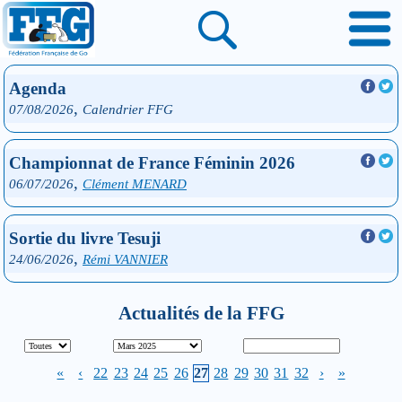
Agenda
,
07/08/2026
Calendrier FFG
Championnat de France Féminin 2026
,
06/07/2026
Clément MENARD
Sortie du livre Tesuji
,
24/06/2026
Rémi VANNIER
Actualités de la FFG
«
‹
22
23
24
25
26
27
28
29
30
31
32
›
»