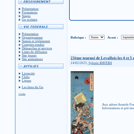
Présentation
Formations
Stages
Go scolaire
Présentation
Rubrique :
Avant :
Organigramme
Statuts et réglements
Comptes-rendus
Démarches et services
Listes de diffusion
Site jeunes
23ème tournoi de Levallois les 4 et 5
Site animations
,
14/02/2023
Sylvain RAVERA
Licenciés
Clubs
Ligues
Les liens du Go
Crédits
Aux salons Anatole Fran
Informations et pré-ins