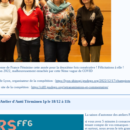
ne de France Féminine cette année pour la deuxième fois consécutive ! Félicitations à elle !
dition 2022, malheureusement entachée par cette 9ème vague de COVID
 de Lyon, organisateur de la compétition :
https://lyon-shinogi.jeudego.org/2022/12/17/champion
 site de la compétiton :
https://cdff.jeudego.org/retransmissions-et-commentaires/
Atelier d'Antti Törmänen 1p le 18/12 à 11h
La saison d'automne des ateliers 
si vous avez 5 minutes à consacre
tenant compte de vos remarques 
et surtout, nous avons le très gra