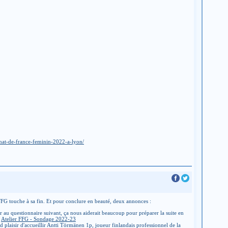
nat-de-france-feminin-2022-a-lyon/
FFG touche à sa fin. Et pour conclure en beauté, deux annonces :
r au questionnaire suivant, ça nous aiderait beaucoup pour préparer la suite en
:
Atelier FFG - Sondage 2022-23
nd plaisir d'accueillir Antti Törmänen 1p, joueur finlandais professionnel de la