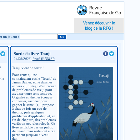
Chercher un joueur :
Sortie du livre Tesuji
,
24/06/2026
Rémi VANNIER
7
Tesuji vient de sortir !
Pour ceux qui ne
 le
connaîtraient pas le "Tesuji" de
James Davies, édité dans les
années 70, il s'agit d'un recueil
de problèmes de tesuji pour
aiguiser votre sens tactique.
Organisé en thèmes (couper,
connecter, sacrifier pour
gagner le sente...), il propose
à chaque fois un peu de
théorie, puis quelques
problèmes d'application et, en
fin de chapitre, des problèmes
variés un peu plus relevés. Ce
livre est lisible par un public
débutant, mais reste tout à fait
pertinent jusqu'au niveau
dan.