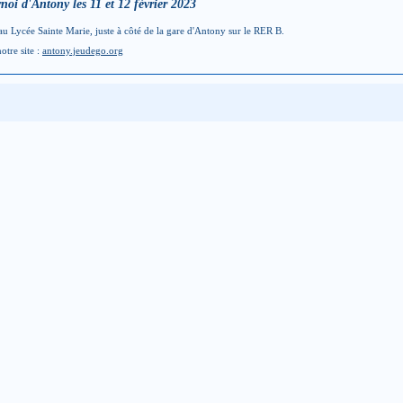
noi d'Antony les 11 et 12 février 2023
u Lycée Sainte Marie, juste à côté de la gare d'Antony sur le RER B.
otre site :
antony.jeudego.org