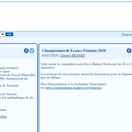
Championnat de France Féminin 2026
,
06/07/2026
Clément MENARD
Cette année la compétition aura lieu à Balma (Toulouse) les 26 et 2
septembre.
grès européen
ce Open
Les joueuses de tous niveaux seront les bienvenues pour se disputer
rnoi du Frioul (Marseille)
titre de Milena.
 46e championnat du
Plus d'informations et le formulaire d'inscription
i de Touraine
sur
https://competitions.jeudego.org/feminin/
.
ns de Vierzon
r à la médiathèque de de
fants
drier
.