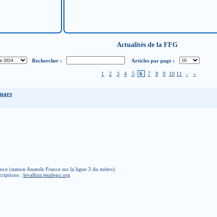
Actualités de la FFG
Rechercher :
Articles par page :
1
2
3
4
5
6
7
8
9
10
11
›
»
 mars
ce (station Anatole France sur la ligne 3 du métro).
criptions :
levallois.jeudego.org