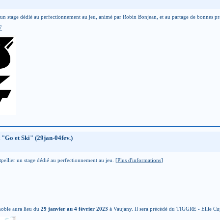
er un stage dédié au perfectionnement au jeu, animé par Robin Bonjean, et au partage de bonnes 
7
 "Go et Ski" (29jan-04fev.)
pellier un stage dédié au perfectionnement au jeu. [
Plus d'informations
]
noble aura lieu du
29 janvier au 4 février 2023
à Vaujany. Il sera précédé du TIGGRE - Ellie Cup