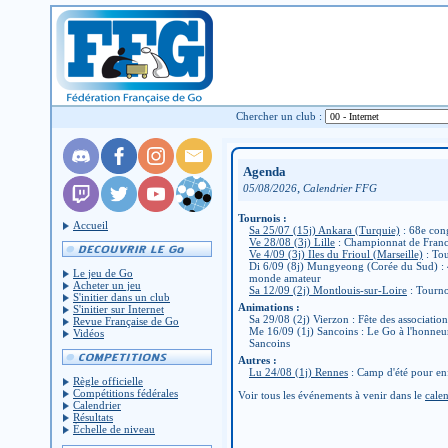
Chercher un club :
Agenda
,
05/08/2026
Calendrier FFG
Tournois :
Accueil
Sa 25/07 (15j) Ankara (Turquie)
: 68e con
Ve 28/08 (3j) Lille
: Championnat de Fran
Ve 4/09 (3j) Iles du Frioul (Marseille)
: Tou
Di 6/09 (8j) Mungyeong (Corée du Sud) :
Le jeu de Go
monde amateur
Acheter un jeu
Sa 12/09 (2j) Montlouis-sur-Loire
: Tourno
S'initier dans un club
Animations :
S'initier sur Internet
Sa 29/08 (2j) Vierzon : Fête des associatio
Revue Française de Go
Me 16/09 (1j) Sancoins : Le Go à l'honneu
Vidéos
Sancoins
Autres :
Lu 24/08 (1j) Rennes
: Camp d'été pour en
Règle officielle
Compétitions fédérales
Voir tous les événements à venir dans le
calen
Calendrier
Résultats
Échelle de niveau