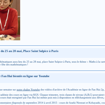
u 25 au 28 mai, Place Saint Sulpice à Paris
matiques aura lieu du 25 au 28 mai, place Saint Sulpice à Paris, sous le thème « Maths à la cart
e fête des mathématiques !
 Fan Hui bientôt en ligne sur Youtube
que semaine sur
notre chaîne Youtube
des vidéos d'archive de l'Académie en ligne de Fan Hui 2p,
démie des cours en ligne via KGS. Chaque trimestre, trois classes de niveau (A,B,C) pouvaient sui
cours était enregistré par Fan Hui lui-même puis mis à disposition en téléchargement aux élèves, q
ommentaires dispensés de septembre 2014 à avril 2015 : cours de fuseki Nirensei et Kobayashi, cour