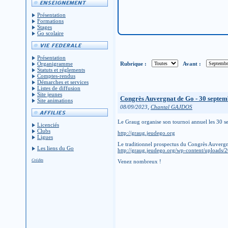
Présentation
Formations
Stages
Go scolaire
Présentation
Rubrique :
Avant :
Organigramme
Statuts et réglements
Comptes-rendus
Démarches et services
Listes de diffusion
Site jeunes
Congrès Auvergnat de Go - 30 septem
Site animations
,
08/09/2023
Chantal GAJDOS
Le Graug organise son tournoi annuel les 30 
Licenciés
Clubs
http://graug.jeudego.org
Ligues
Le traditionnel prospectus du Congrès Auvergn
Les liens du Go
http://graug.jeudego.org/wp-content/uploads/
Crédits
Venez nombreux !