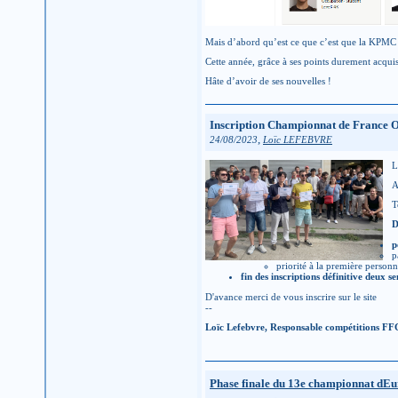
Mais d’abord qu’est ce que c’est que la KPMC 
Cette année, grâce à ses points durement acqu
Hâte d’avoir de ses nouvelles !
Inscription Championnat de France 
,
24/08/2023
Loïc LEFEBVRE
L
A
T
D
p
p
priorité à la première personne
fin des inscriptions définitive deux s
D'avance merci de vous inscrire sur le site
--
Loïc Lefebvre, Responsable compétitions FF
Phase finale du 13e championnat dE