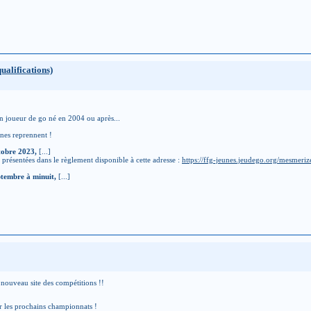
ualifications)
n joueur de go né en 2004 ou après...
nes reprennent !
tobre 2023,
[...]
t présentées dans le règlement disponible à cette adresse :
https://ffg-jeunes.jeudego.org/mesmerize
ptembre à minuit,
[...]
le nouveau site des compétitions !!
oter les prochains championnats !