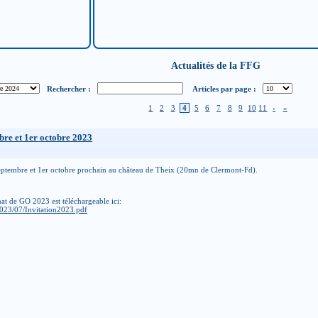
Actualités de la FFG
Rechercher :
Articles par page :
1
2
3
4
5
6
7
8
9
10
11
›
»
bre et 1er octobre 2023
septembre et 1er octobre prochain au château de Theix (20mn de Clermont-Fd).
at de GO 2023 est téléchargeable ici:
2023/07/Invitation2023.pdf