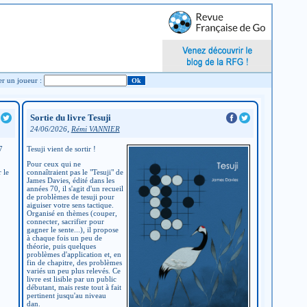
Chercher un joueur :
Sortie du livre Tesuji
,
24/06/2026
Rémi VANNIER
7
Tesuji vient de sortir !
Pour ceux qui ne
 le
connaîtraient pas le "Tesuji" de
James Davies, édité dans les
années 70, il s'agit d'un recueil
de problèmes de tesuji pour
aiguiser votre sens tactique.
Organisé en thèmes (couper,
connecter, sacrifier pour
gagner le sente...), il propose
à chaque fois un peu de
théorie, puis quelques
problèmes d'application et, en
fin de chapitre, des problèmes
variés un peu plus relevés. Ce
livre est lisible par un public
débutant, mais reste tout à fait
pertinent jusqu'au niveau
dan.