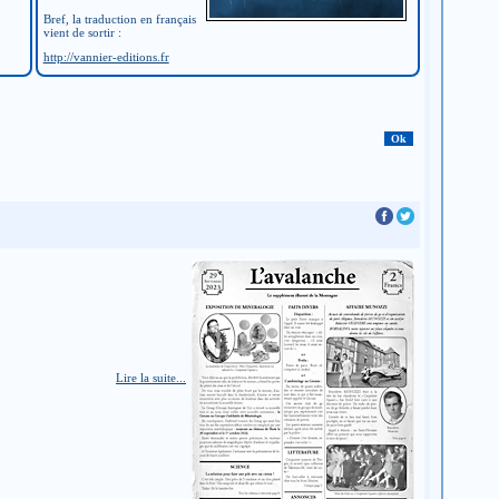
Bref, la traduction en français
vient de sortir :
http://vannier-editions.fr
Lire la suite...