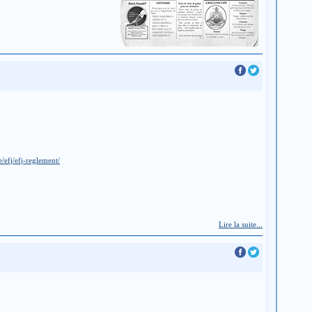
/efj/efj-reglement/
Lire la suite...