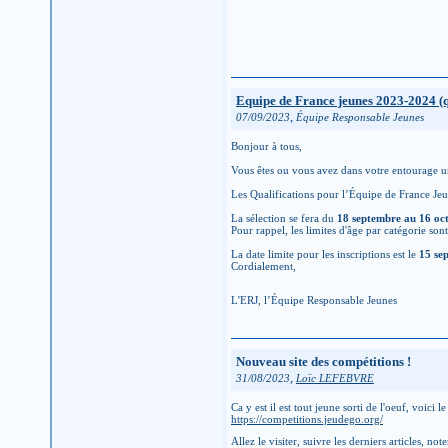
Equipe de France jeunes 2023-2024 (q
,
07/09/2023
Équipe Responsable Jeunes
Bonjour à tous,
Vous êtes ou vous avez dans votre entourage u
Les Qualifications pour l’Équipe de France Jeu
La sélection se fera du
18 septembre au 16 oc
Pour rappel, les limites d'âge par catégorie son
La date limite pour les inscriptions est le
15 se
Cordialement,
L'ERJ, l’Équipe Responsable Jeunes
Nouveau site des compétitions !
,
31/08/2023
Loïc LEFEBVRE
Ca y est il est tout jeune sorti de l'oeuf, voici 
https://competitions.jeudego.org/
Allez le visiter, suivre les derniers articles, n