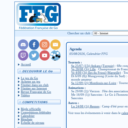
Chercher un club :
Agenda
,
05/08/2026
Calendrier FFG
Tournois :
Accueil
Sa 25/07 (15j) Ankara (Turquie)
: 68e con
Ve 28/08 (3j) Lille
: Championnat de Fran
Ve 4/09 (3j) Iles du Frioul (Marseille)
: Tou
Di 6/09 (8j) Mungyeong (Corée du Sud) :
Le jeu de Go
monde amateur
Acheter un jeu
Sa 12/09 (2j) Montlouis-sur-Loire
: Tourno
S'initier dans un club
Animations :
S'initier sur Internet
Sa 29/08 (2j) Vierzon : Fête des associatio
Revue Française de Go
Me 16/09 (1j) Sancoins : Le Go à l'honneu
Vidéos
Sancoins
Autres :
Lu 24/08 (1j) Rennes
: Camp d'été pour en
Règle officielle
Compétitions fédérales
Voir tous les événements à venir dans le
calen
Calendrier
Résultats
Échelle de niveau