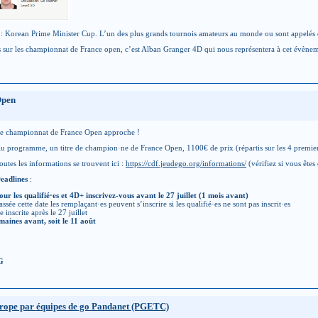
: Korean Prime Minister Cup. L’un des plus grands tournois amateurs au monde ou sont appelés 
is sur les championnat de France open, c’est Alban Granger 4D qui nous représentera à cet évène
Open
e championnat de France Open approche !
u programme, un titre de champion·ne de France Open, 1100€ de prix (répartis sur les 4 premier
outes les informations se trouvent ici :
https://cdf.jeudego.org/informations/
(vérifiez si vous êtes 
eadlines
:
our les qualifié·es et 4D+ inscrivez-vous avant le 27 juillet (1 mois avant)
assée cette date les remplaçant·es peuvent s’inscrire si les qualifié·es ne sont pas inscrit·es
 inscrite après le 27 juillet
emaines avant, soit le 11 août
G
urope par équipes de go Pandanet (PGETC)