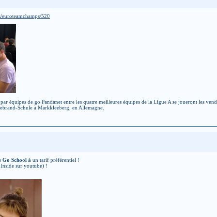
es/euroteamchamps/520
r équipes de go Pandanet entre les quatre meilleures équipes de la Ligue A se joueront les vendre
debrand-Schule à Markkleeberg, en Allemagne.
e Go School à
un tarif préférentiel !
Inside sur youtube) !