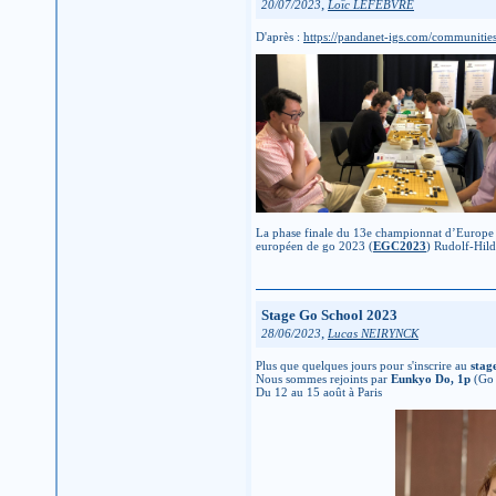
,
20/07/2023
Loïc LEFEBVRE
D'après :
https://pandanet-igs.com/communiti
La phase finale du 13e championnat d’Europe pa
européen de go 2023 (
EGC2023
) Rudolf-Hil
Stage Go School 2023
,
28/06/2023
Lucas NEIRYNCK
Plus que quelques jours pour s'inscrire au
stag
Nous sommes rejoints par
Eunkyo Do, 1p
(Go 
Du 12 au 15 août à Paris