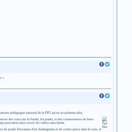
e ».
 ancien pédagogue national de la FFG qu'on ne présente plus.
vre des cours sur le fuseki, les joseki, et des commentaires de leurs
ui pouvaient alors revoir les vidéos sans limite.
s de joseki d'invasion d'un daidaigeima et de contre-pince dans le coin, et