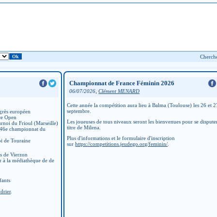
Championnat de France Féminin 2026
,
06/07/2026
Clément MENARD
Cette année la compétition aura lieu à Balma (Toulouse) les 26 et 2
septembre.
grès européen
ce Open
Les joueuses de tous niveaux seront les bienvenues pour se disputer
rnoi du Frioul (Marseille)
titre de Milena.
 46e championnat du
Plus d'informations et le formulaire d'inscription
i de Touraine
sur
https://competitions.jeudego.org/feminin/
.
ns de Vierzon
r à la médiathèque de de
fants
drier
.