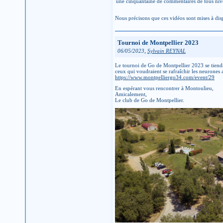
une cinquantaine de commentaires de tous niv
Nous précisons que ces vidéos sont mises à dis
Tournoi de Montpellier 2023
,
06/05/2023
Sylvain REYNAL
Le tournoi de Go de Montpellier 2023 se tien
ceux qui voudraient se rafraîchir les neurones ap
https://www.montpelliergo34.com/event/29
En espérant vous rencontrer à Montoulieu,
Amicalement,
Le club de Go de Montpellier.