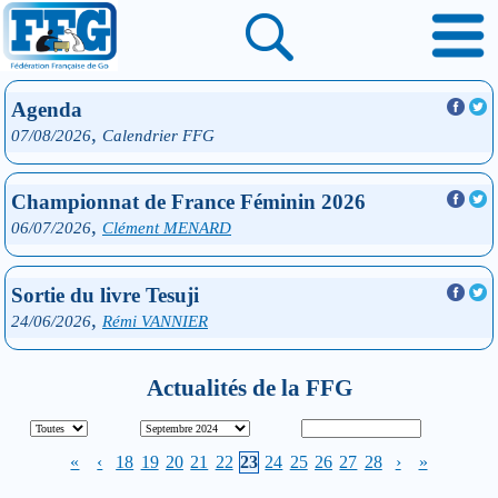
Agenda
,
07/08/2026
Calendrier FFG
Championnat de France Féminin 2026
,
06/07/2026
Clément MENARD
Sortie du livre Tesuji
,
24/06/2026
Rémi VANNIER
Actualités de la FFG
«
‹
18
19
20
21
22
23
24
25
26
27
28
›
»