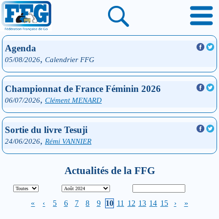
Agenda
,
05/08/2026
Calendrier FFG
Championnat de France Féminin 2026
,
06/07/2026
Clément MENARD
Sortie du livre Tesuji
,
24/06/2026
Rémi VANNIER
Actualités de la FFG
«
‹
5
6
7
8
9
10
11
12
13
14
15
›
»