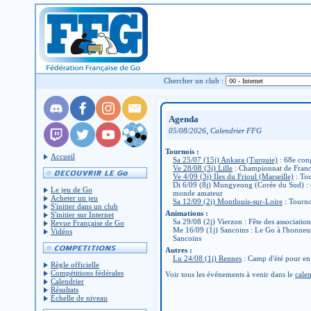
Chercher un club :
Agenda
,
05/08/2026
Calendrier FFG
Tournois :
Accueil
Sa 25/07 (15j) Ankara (Turquie)
: 68e con
Ve 28/08 (3j) Lille
: Championnat de Fran
Ve 4/09 (3j) Iles du Frioul (Marseille)
: Tou
Di 6/09 (8j) Mungyeong (Corée du Sud) :
Le jeu de Go
monde amateur
Acheter un jeu
Sa 12/09 (2j) Montlouis-sur-Loire
: Tourno
S'initier dans un club
Animations :
S'initier sur Internet
Sa 29/08 (2j) Vierzon : Fête des associatio
Revue Française de Go
Me 16/09 (1j) Sancoins : Le Go à l'honneu
Vidéos
Sancoins
Autres :
Lu 24/08 (1j) Rennes
: Camp d'été pour en
Règle officielle
Compétitions fédérales
Voir tous les événements à venir dans le
calen
Calendrier
Résultats
Échelle de niveau