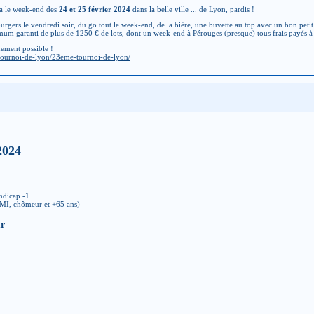
ra le week-end des
24 et 25 février 2024
dans la belle ville ... de Lyon, pardis !
rgers le vendredi soir, du go tout le week-end, de la bière, une buvette au top avec un bon petit 
mum garanti de plus de 1250 € de lots, dont un week-end à Pérouges (presque) tous frais payés à r
idement possible !
/tournoi-de-lyon/23eme-tournoi-de-lyon/
 2024
ndicap -1
RMI, chômeur et +65 ans)
ur