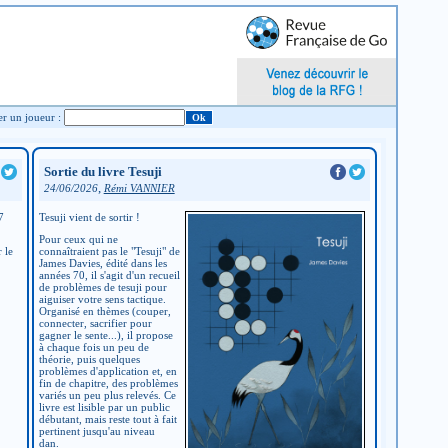
Chercher un joueur :
Sortie du livre Tesuji
,
24/06/2026
Rémi VANNIER
7
Tesuji vient de sortir !
Pour ceux qui ne
 le
connaîtraient pas le "Tesuji" de
James Davies, édité dans les
années 70, il s'agit d'un recueil
de problèmes de tesuji pour
aiguiser votre sens tactique.
Organisé en thèmes (couper,
connecter, sacrifier pour
gagner le sente...), il propose
à chaque fois un peu de
théorie, puis quelques
problèmes d'application et, en
fin de chapitre, des problèmes
variés un peu plus relevés. Ce
livre est lisible par un public
débutant, mais reste tout à fait
pertinent jusqu'au niveau
dan.