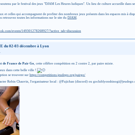
outenu par le festival des jeux "DJAM Les Heures ludiques". Un lieu de culture accueille dans se
ux et celles qui accompagnent de profiter des nombreux jeux présents dans les espaces mis à disposi
us retrouvez toutes les informations sur le site du
DJAM
.
ook.com/events/149301278268927/?active_tab=discussion
E du 02-03 décembre à Lyon
n
 de France de Pair Go
, cette célèbre compétition en 2 contre 2, par paire mixte.
x dans cette belle ville !
iption se trouvent sur
https://competitions.jeudego.org/pairgo/
ntacter Robin Chauvin, l'organisateur local : @Fujichan (discord) ou goclublyonshinogi@jeudego.