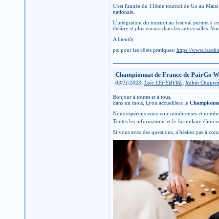
C'est l'année du 11ème tournoi de Go au Mans s
nationale.
L'intégration du tournoi au festival permet à ce
théâtre et plus encore dans les autres salles. Vo
A bientôt
ps: pour les côtés pratiques:
https://www.faceb
Championnat de France de PairGo W
,
,
03/11/2023
Loïc LEFEBVRE
Robin Chauvi
Bonjour à toutes et à tous,
dans un mois, Lyon accueillera le
Championnat
Nous espérons vous voir nombreuses et nombreu
Toutes les informations et le formulaire d'inscr
Si vous avez des questions, n'hésitez pas à co