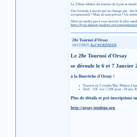
La 23ème édition du tournoi de Lyon se tiend
Une formule à succès qui ne change pas : des bu
exceptionnels ? Mais ils sont prévus ! Un mini
Alors ne tardez pas à vous inscrire le plus rap
https://lyon-shinogi.jeudego.org/competitions
28e Tournoi d'Orsay
,
16/12/2023
Ralf WURZINGER
Le 28e Tournoi d'Orsay
se déroule le 6 et 7 Janvier
à la Bouvêche d'Orsay !
Tournoi en 5 rondes Mac Mahon à ha
Tarif : 15€ (ou 7,50€ pour -18 ans, 
Plus de détails et pré-inscriptions s
http://orsay.jeudego.org