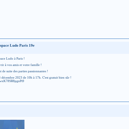
Espace Ludo Paris 19e
pace Ludo à Paris !
rir à vos amis et votre famille !
t de suite des parties passionnantes !
 3 décembre 2023 de 10h à 17h. C'est gratuit bien sûr !
/N8gwxK78SR8pgnPt9