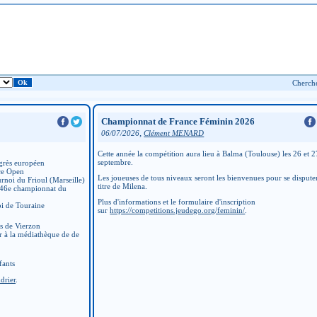
Championnat de France Féminin 2026
,
06/07/2026
Clément MENARD
Cette année la compétition aura lieu à Balma (Toulouse) les 26 et 2
septembre.
grès européen
ce Open
Les joueuses de tous niveaux seront les bienvenues pour se disputer
rnoi du Frioul (Marseille)
titre de Milena.
 46e championnat du
Plus d'informations et le formulaire d'inscription
i de Touraine
sur
https://competitions.jeudego.org/feminin/
.
ns de Vierzon
r à la médiathèque de de
fants
drier
.