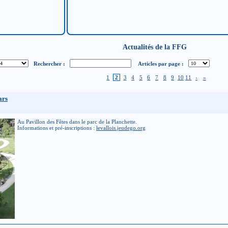
Actualités de la FFG
Rechercher :
Articles par page :
1
2
3
4
5
6
7
8
9
10
11
›
»
ars
Au Pavillon des Fêtes dans le parc de la Planchette.
Informations et pré-inscriptions :
levallois.jeudego.org