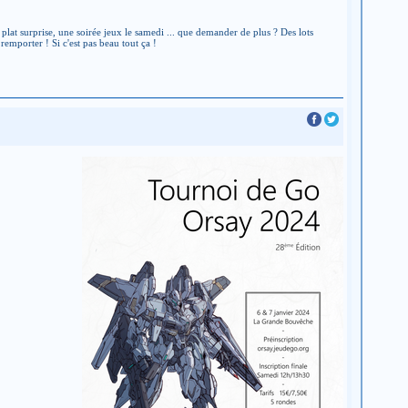
plat surprise, une soirée jeux le samedi ... que demander de plus ? Des lots
emporter ! Si c'est pas beau tout ça !