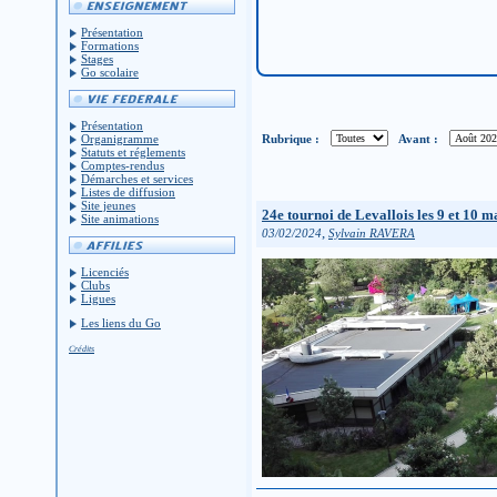
Présentation
Formations
Stages
Go scolaire
Présentation
Rubrique :
Avant :
Organigramme
Statuts et réglements
Comptes-rendus
Démarches et services
Listes de diffusion
Site jeunes
24e tournoi de Levallois les 9 et 10 m
Site animations
,
03/02/2024
Sylvain RAVERA
Licenciés
Clubs
Ligues
Les liens du Go
Crédits