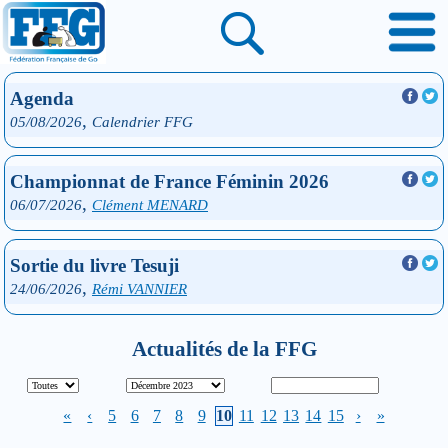
Agenda
,
05/08/2026
Calendrier FFG
Championnat de France Féminin 2026
,
06/07/2026
Clément MENARD
Sortie du livre Tesuji
,
24/06/2026
Rémi VANNIER
Actualités de la FFG
«
‹
5
6
7
8
9
10
11
12
13
14
15
›
»