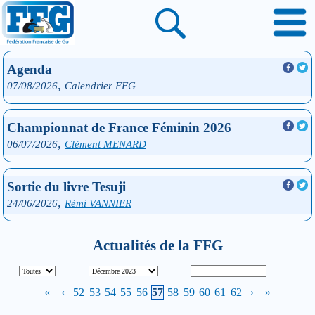
Agenda
,
07/08/2026
Calendrier FFG
Championnat de France Féminin 2026
,
06/07/2026
Clément MENARD
Sortie du livre Tesuji
,
24/06/2026
Rémi VANNIER
Actualités de la FFG
«
‹
52
53
54
55
56
57
58
59
60
61
62
›
»