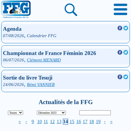
Agenda
,
07/08/2026
Calendrier FFG
Championnat de France Féminin 2026
,
06/07/2026
Clément MENARD
Sortie du livre Tesuji
,
24/06/2026
Rémi VANNIER
Actualités de la FFG
«
‹
9
10
11
12
13
14
15
16
17
18
19
›
»