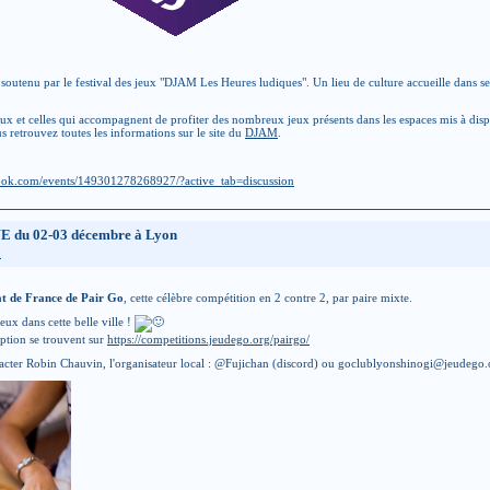
outenu par le festival des jeux "DJAM Les Heures ludiques". Un lieu de culture accueille dans se
ux et celles qui accompagnent de profiter des nombreux jeux présents dans les espaces mis à disposi
us retrouvez toutes les informations sur le site du
DJAM
.
ook.com/events/149301278268927/?active_tab=discussion
E du 02-03 décembre à Lyon
n
 de France de Pair Go
, cette célèbre compétition en 2 contre 2, par paire mixte.
x dans cette belle ville !
iption se trouvent sur
https://competitions.jeudego.org/pairgo/
ntacter Robin Chauvin, l'organisateur local : @Fujichan (discord) ou goclublyonshinogi@jeudego.