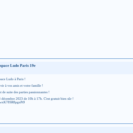
Espace Ludo Paris 19e
pace Ludo à Paris !
rir à vos amis et votre famille !
t de suite des parties passionnantes !
 3 décembre 2023 de 10h à 17h. C'est gratuit bien sûr !
/N8gwxK78SR8pgnPt9