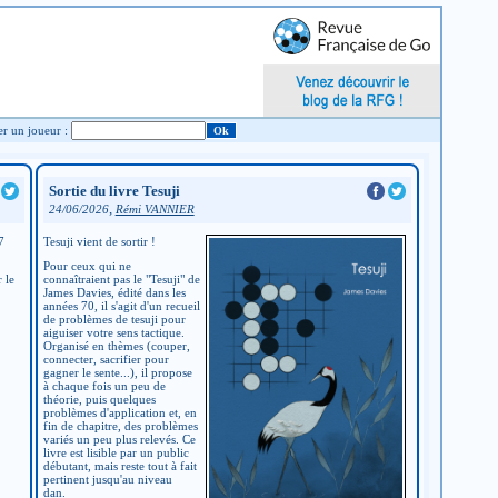
Chercher un joueur :
Sortie du livre Tesuji
,
24/06/2026
Rémi VANNIER
7
Tesuji vient de sortir !
Pour ceux qui ne
 le
connaîtraient pas le "Tesuji" de
James Davies, édité dans les
années 70, il s'agit d'un recueil
de problèmes de tesuji pour
aiguiser votre sens tactique.
Organisé en thèmes (couper,
connecter, sacrifier pour
gagner le sente...), il propose
à chaque fois un peu de
théorie, puis quelques
problèmes d'application et, en
fin de chapitre, des problèmes
variés un peu plus relevés. Ce
livre est lisible par un public
débutant, mais reste tout à fait
pertinent jusqu'au niveau
dan.