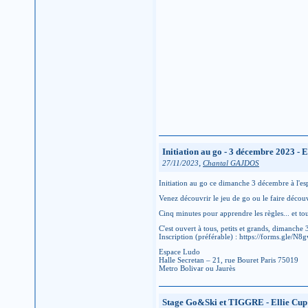
Initiation au go - 3 décembre 2023 - 
,
27/11/2023
Chantal GAJDOS
Initiation au go ce dimanche 3 décembre à l'es
Venez découvrir le jeu de go ou le faire découv
Cinq minutes pour apprendre les règles... et tou
C'est ouvert à tous, petits et grands, dimanche
Inscription (préférable) : https://forms.gle
Espace Ludo
Halle Secretan – 21, rue Bouret Paris 75019
Metro Bolivar ou Jaurès
Stage Go&Ski et TIGGRE - Ellie Cup