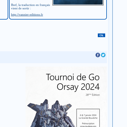
Bref, la traduction en français
vient de sortir :
http://vannier-editions.fr