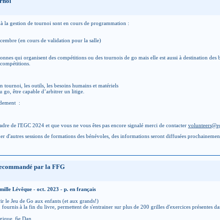
urnoi
et à la gestion de tournoi sont en cours de programmation :
écembre (en cours de validation pour la salle)
nnes qui organisent des compétitions ou des tournois de go mais elle est aussi à destination de
 compétitions.
n tournoi, les outils, les besoins humains et matériels
u go, être capable d’arbitrer un litige.
pidement :
 cadre de l'EGC 2024 et que vous ne vous êtes pas encore signalé merci de contacter
volunteers@e
d'autres sessions de formations des bénévoles, des informations seront diffusées prochainement 
re recommandé par la FFG
ille Lévêque - oct. 2023 - p. en français
ir le Jeu de Go aux enfants (et aux grands!)
 fournis à la fin du livre, permettent de s'entrainer sur plus de 200 grilles d'exercices présentes d
gique. 6e Dan.