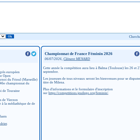
Championnat de France Féminin 2026
,
06/07/2026
Clément MENARD
Cette année la compétition aura lieu à Balma (Toulouse) les 26 et 2
septembre.
grès européen
ce Open
Les joueuses de tous niveaux seront les bienvenues pour se disputer
rnoi du Frioul (Marseille)
titre de Milena.
 46e championnat du
Plus d'informations et le formulaire d'inscription
i de Touraine
sur
https://competitions.jeudego.org/feminin/
.
ns de Vierzon
r à la médiathèque de de
fants
drier
.