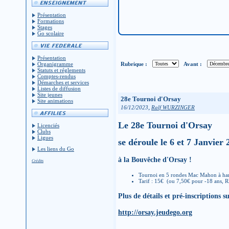
Présentation
Formations
Stages
Go scolaire
Présentation
Rubrique :
Avant :
Organigramme
Statuts et réglements
Comptes-rendus
Démarches et services
Listes de diffusion
Site jeunes
28e Tournoi d'Orsay
Site animations
,
16/12/2023
Ralf WURZINGER
Le 28e Tournoi d'Orsay
Licenciés
Clubs
Ligues
se déroule le 6 et 7 Janvier
Les liens du Go
à la Bouvêche d'Orsay !
Crédits
Tournoi en 5 rondes Mac Mahon à ha
Tarif : 15€ (ou 7,50€ pour -18 ans, 
Plus de détails et pré-inscriptions s
http://orsay.jeudego.org