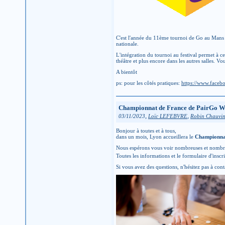
C'est l'année du 11ème tournoi de Go au Mans s
nationale.
L'intégration du tournoi au festival permet à ce
théâtre et plus encore dans les autres salles. Vo
A bientôt
ps: pour les côtés pratiques:
https://www.faceb
Championnat de France de PairGo W
,
,
03/11/2023
Loïc LEFEBVRE
Robin Chauvi
Bonjour à toutes et à tous,
dans un mois, Lyon accueillera le
Championnat
Nous espérons vous voir nombreuses et nombreu
Toutes les informations et le formulaire d'inscr
Si vous avez des questions, n'hésitez pas à co