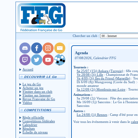
Chercher un club :
Agenda
,
07/08/2026
Calendrier FFG
Tournois :
Accueil
Sa 25/07 (15j) Ankara (Turquie)
: 68e con
Ve 28/08 (3j) Lille
: Championnat de Fran
Ve 4/09 (3j) Iles du Frioul (Marseille)
: Tou
Di 6/09 (8j) Mungyeong (Corée du Sud) :
Le jeu de Go
monde amateur
Acheter un jeu
Sa 12/09 (2j) Montlouis-sur-Loire
: Tourno
S'initier dans un club
Animations :
S'initier sur Internet
Sa 29/08 (2j) Vierzon : Fête des associatio
Revue Française de Go
Me 16/09 (1j) Sancoins : Le Go à l'honneu
Vidéos
Sancoins
Autres :
Lu 24/08 (1j) Rennes
: Camp d'été pour en
Règle officielle
Compétitions fédérales
Voir tous les événements à venir dans le
calen
Calendrier
Résultats
Échelle de niveau