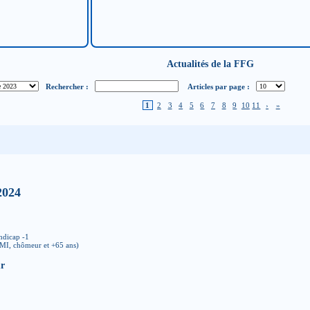
Actualités de la FFG
Rechercher :
Articles par page :
1
2
3
4
5
6
7
8
9
10
11
›
»
 2024
ndicap -1
RMI, chômeur et +65 ans)
ur