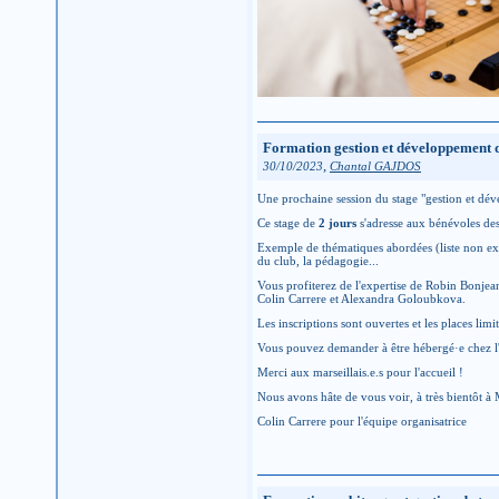
Formation gestion et développement d
,
30/10/2023
Chantal GAJDOS
Une prochaine session du stage "gestion et dé
Ce stage de
2 jours
s'adresse aux bénévoles des 
Exemple de thématiques abordées (liste non exhau
du club, la pédagogie...
Vous profiterez de l'expertise de Robin Bonjean
Colin Carrere et Alexandra Goloubkova.
Les inscriptions sont ouvertes et les places limi
Vous pouvez demander à être hébergé·e chez l'
Merci aux marseillais.e.s pour l'accueil !
Nous avons hâte de vous voir, à très bientôt à M
Colin Carrere pour l'équipe organisatrice