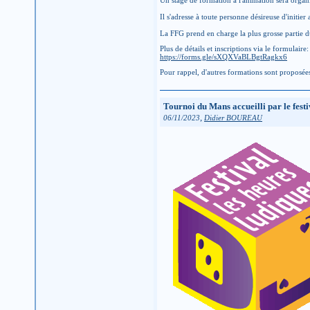
Un stage de formation à l'animation sera organ
Il s'adresse à toute personne désireuse d'initie
La FFG prend en charge la plus grosse partie du
Plus de détails et inscriptions via le formulaire:
https://forms.gle/sXQXVaBLBgtRagkx6
Pour rappel, d'autres formations sont proposées 
Tournoi du Mans accueilli par le fes
,
06/11/2023
Didier BOUREAU