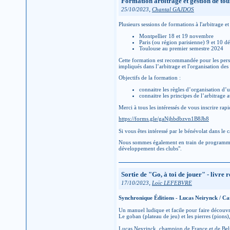
Formation arbitrage et gestion de to
,
25/10/2023
Chantal GAJDOS
Plusieurs sessions de formations à l'arbitrage 
Montpellier 18 et 19 novembre
Paris (ou région parisienne) 9 et 10 d
Toulouse au premier semestre 2024
Cette formation est recommandée pour les perso
impliqués dans l’arbitrage et l'organisation des
Objectifs de la formation :
connaitre les règles d’organisation d’u
connaitre les principes de l’arbitrage a
Merci à tous les intéressés de vous inscrire ra
https://forms.gle/gaNjhbdbzvn1B8Jh8
Si vous êtes intéressé par le bénévolat dans le
Nous sommes également en train de programmer 
développement des clubs".
Sortie de "Go, à toi de jouer" - liv
,
17/10/2023
Loïc LEFEBVRE
Synchronique Éditions - Lucas Neirynck / Cam
Un manuel ludique et facile pour faire découvr
Le goban (plateau de jeu) et les pierres (pions),
Lucas Neyrinck, champion de France et de Bel