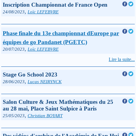
Inscription Championnat de France Open
,
24/08/2023
Loïc LEFEBVRE
Phase finale du 13e championnat dEurope par
équipes de go Pandanet (PGETC)
,
20/07/2023
Loïc LEFEBVRE
Lire la suite...
Stage Go School 2023
,
28/06/2023
Lucas NEIRYNCK
Salon Culture & Jeux Mathématiques du 25
au 28 mai, Place Saint Sulpice à Paris
,
25/05/2023
Christian BOYART
Des vidéos d'archive de l'Académie de Fan Hui