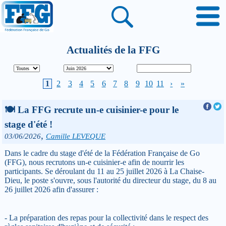
Actualités de la FFG
1
2
3
4
5
6
7
8
9
10
11
›
»
🍽 La FFG recrute un-e cuisinier-e pour le
stage d'été !
,
03/06/2026
Camille LEVEQUE
Dans le cadre du stage d'été de la Fédération Française de Go
(FFG), nous recrutons un-e cuisinier-e afin de nourrir les
participants. Se déroulant du 11 au 25 juillet 2026 à La Chaise-
Dieu, le poste s'ouvre, sous l'autorité du directeur du stage, du 8 au
26 juillet 2026 afin d'assurer :
- La préparation des repas pour la collectivité dans le respect des