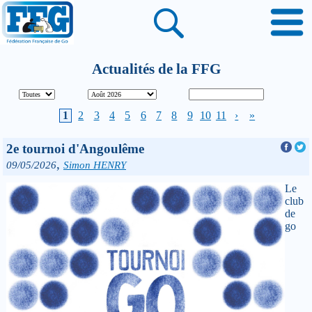
Actualités de la FFG
1
2
3
4
5
6
7
8
9
10
11
›
»
2e tournoi d'Angoulême
,
09/05/2026
Simon HENRY
Le
club
de
go