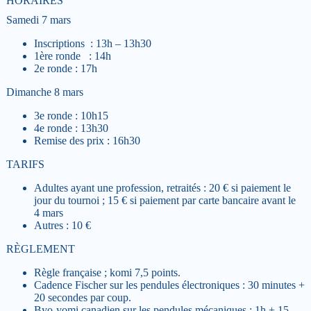
HORAIRES
Samedi 7 mars
Inscriptions : 13h – 13h30
1ère ronde : 14h
2e ronde : 17h
Dimanche 8 mars
3e ronde : 10h15
4e ronde : 13h30
Remise des prix : 16h30
TARIFS
Adultes ayant une profession, retraités : 20 € si paiement le
jour du tournoi ; 15 € si paiement par carte bancaire avant le
4 mars
Autres : 10 €
RÈGLEMENT
Règle française ; komi 7,5 points.
Cadence Fischer sur les pendules électroniques : 30 minutes +
20 secondes par coup.
Byo-yomi canadien sur les pendules mécaniques : 1h + 15