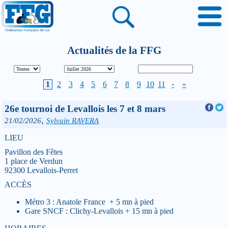
Actualités de la FFG
1
2
3
4
5
6
7
8
9
10
11
›
»
26e tournoi de Levallois les 7 et 8 mars
,
21/02/2026
Sylvain RAVERA
LIEU
Pavillon des Fêtes
1 place de Verdun
92300 Levallois-Perret
ACCÈS
Métro 3 : Anatole France + 5 mn à pied
Gare SNCF : Clichy-Levallois + 15 mn à pied