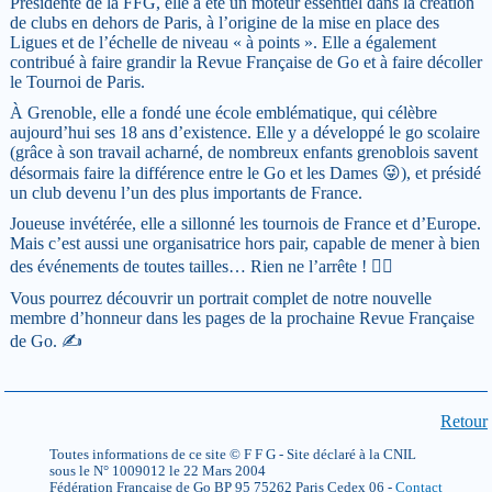
Présidente de la FFG, elle a été un moteur essentiel dans la création
de clubs en dehors de Paris, à l’origine de la mise en place des
Ligues et de l’échelle de niveau « à points ». Elle a également
contribué à faire grandir la Revue Française de Go et à faire décoller
le Tournoi de Paris.
À Grenoble, elle a fondé une école emblématique, qui célèbre
aujourd’hui ses 18 ans d’existence. Elle y a développé le go scolaire
(grâce à son travail acharné, de nombreux enfants grenoblois savent
désormais faire la différence entre le Go et les Dames 😜), et présidé
un club devenu l’un des plus importants de France.
Joueuse invétérée, elle a sillonné les tournois de France et d’Europe.
Mais c’est aussi une organisatrice hors pair, capable de mener à bien
des événements de toutes tailles… Rien ne l’arrête ! 🦸‍♀️
Vous pourrez découvrir un portrait complet de notre nouvelle
membre d’honneur dans les pages de la prochaine Revue Française
de Go. ✍
Retour
Toutes informations de ce site © F F G - Site déclaré à la CNIL
sous le N° 1009012 le 22 Mars 2004
Fédération Française de Go BP 95 75262 Paris Cedex 06 -
Contact