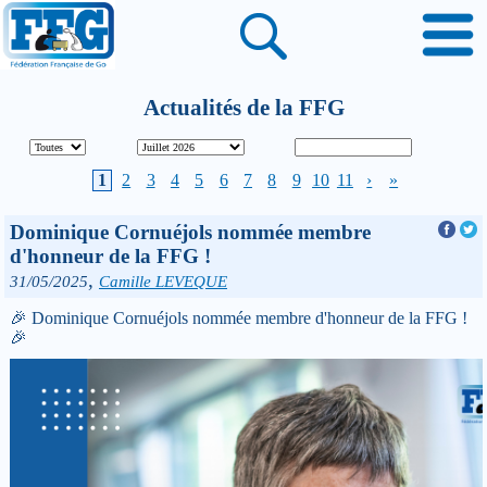
Actualités de la FFG
1
2
3
4
5
6
7
8
9
10
11
›
»
Dominique Cornuéjols nommée membre
d'honneur de la FFG !
,
31/05/2025
Camille LEVEQUE
🎉 Dominique Cornuéjols nommée membre d'honneur de la FFG !
🎉