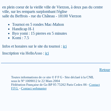
en plein coeur de la vieille ville de Vierzon, à deux pas du centre
ville, sur les remparts surplombant l'église
salle du Beffrois - rue du Château - 18100 Vierzon
Tournoi en 5 rondes Mac-Mahon
Handicap H-1
Byo yomi : 15 pierres en 5 minutes
Komi : 7.5
Infos et horaires sur le site du tournoi :
ici
Inscription via HelloAsso :
ici
Retour
Toutes informations de ce site © F F G - Site déclaré à la CNIL
sous le N° 1009012 le 22 Mars 2004
Fédération Française de Go BP 95 75262 Paris Cedex 06 -
Contact
F.F.G.
-
Contact webmaster