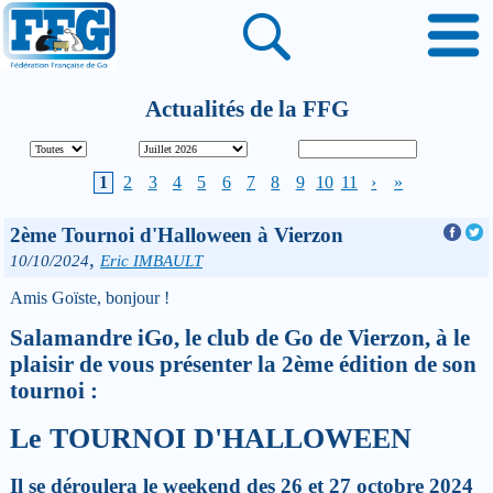
Actualités de la FFG
1
2
3
4
5
6
7
8
9
10
11
›
»
2ème Tournoi d'Halloween à Vierzon
,
10/10/2024
Eric IMBAULT
Amis Goïste, bonjour !
Salamandre iGo, le club de Go de Vierzon, à le
plaisir de vous présenter la 2ème édition de son
tournoi :
Le
TOURNOI D'HALLOWEEN
Il se déroulera le weekend des
26 et 27 octobre 2024