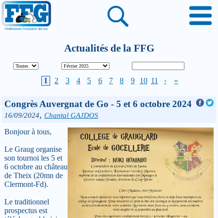
Actualités de la FFG
1
2
3
4
5
6
7
8
9
10
11
›
»
Congrès Auvergnat de Go - 5 et 6 octobre 2024
,
16/09/2024
Chantal GAJDOS
Bonjour à tous,
Le Graug organise
son tournoi les 5 et
6 octobre au château
de Theix (20mn de
Clermont-Fd).
Le traditionnel
prospectus est