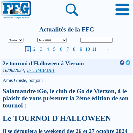
Actualités de la FFG
1
2
3
4
5
6
7
8
9
10
11
›
»
2e tournoi d'Halloween à Vierzon
,
16/08/2024
Eric IMBAULT
Amis Goïste, bonjour !
Salamandre iGo, le club de Go de Vierzon, à le
plaisir de vous présenter la 2ème édition de son
tournoi :
Le
TOURNOI D'HALLOWEEN
Il se déroulera le weekend des
26 et 27 octobre 2024