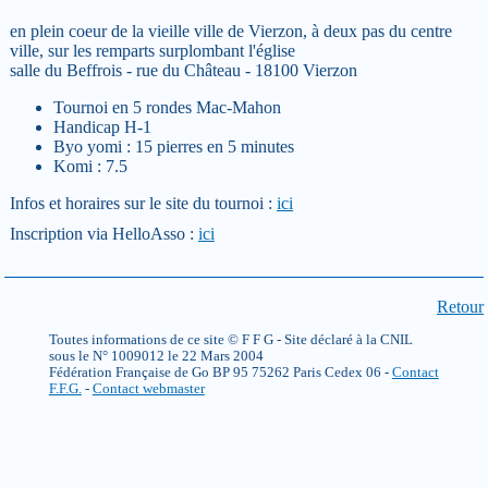
en plein coeur de la vieille ville de Vierzon, à deux pas du centre
ville, sur les remparts surplombant l'église
salle du Beffrois - rue du Château - 18100 Vierzon
Tournoi en 5 rondes Mac-Mahon
Handicap H-1
Byo yomi : 15 pierres en 5 minutes
Komi : 7.5
Infos et horaires sur le site du tournoi :
ici
Inscription via HelloAsso :
ici
Retour
Toutes informations de ce site © F F G - Site déclaré à la CNIL
sous le N° 1009012 le 22 Mars 2004
Fédération Française de Go BP 95 75262 Paris Cedex 06 -
Contact
F.F.G.
-
Contact webmaster