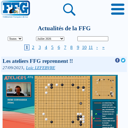
Actualités de la FFG
1
2
3
4
5
6
7
8
9
10
11
›
»
Les ateliers FFG reprennent !!
,
27/09/2023
Loïc LEFEBVRE