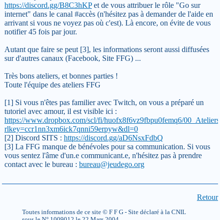
https://discord.gg/B8C3hKP
et de vous attribuer le rôle "Go sur
internet" dans le canal #accès (n'hésitez pas à demander de l'aide en
arrivant si vous ne voyez pas où c'est). Là encore, on évite de vous
notifier 45 fois par jour.
Autant que faire se peut [3], les informations seront aussi diffusées
sur d'autres canaux (Facebook, Site FFG) ...
Très bons ateliers, et bonnes parties !
Toute l'équipe des ateliers FFG
[1] Si vous n'êtes pas familier avec Twitch, on vous a préparé un
tutoriel avec amour, il est visible ici :
https://www.dropbox.com/scl/fi/huofx8f6vz9fbpu0femq6/00_Atelier
rlkey=ccr1nn3xm6ick7qnni59erpyw&dl=0
[2] Discord SITS :
https://discord.gg/aD6NsxFdbQ
[3] La FFG manque de bénévoles pour sa communication. Si vous
vous sentez l'âme d'un.e communicant.e, n'hésitez pas à prendre
contact avec le bureau :
bureau@jeudego.org
Retour
Toutes informations de ce site © F F G - Site déclaré à la CNIL
sous le N° 1009012 le 22 Mars 2004