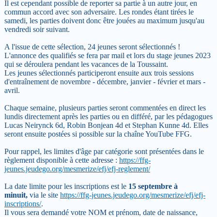
Il est cependant possible de reporter sa partie à un autre jour, en
commun accord avec son adversaire. Les rondes étant tirées le
samedi, les parties doivent donc être jouées au maximum jusqu'au
vendredi soir suivant.
A l'issue de cette sélection, 24 jeunes seront sélectionnés !
L'annonce des qualifiés se fera par mail et lors du stage jeunes 2023
qui se déroulera pendant les vacances de la Toussaint.
Les jeunes sélectionnés participeront ensuite aux trois sessions
d'entraînement de novembre - décembre, janvier - février et mars -
avril.
Chaque semaine, plusieurs parties seront commentées en direct les
lundis directement après les parties ou en différé, par les pédagogues
Lucas Neirynck 6d, Robin Bonjean 4d et Stephan Kunne 4d. Elles
seront ensuite postées si possible sur la chaîne YouTube FFG.
Pour rappel, les limites d'âge par catégorie sont présentées dans le
règlement disponible à cette adresse :
https://ffg-
jeunes.jeudego.org/mesmerize/efj/efj-reglement/
La date limite pour les inscriptions est le
15 septembre à
minuit,
via le site
https://ffg-jeunes.jeudego.org/mesmerize/efj/efj-
inscriptions/
.
Il vous sera demandé votre NOM et prénom, date de naissance,