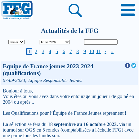
Actualités de la FFG
1
2
3
4
5
6
7
8
9
10
11
›
»
Equipe de France jeunes 2023-2024
(qualifications)
,
07/09/2023
Équipe Responsable Jeunes
Bonjour à tous,
Vous êtes ou vous avez dans votre entourage un joueur de go né en
2004 ou après...
Les Qualifications pour l’Équipe de France Jeunes reprennent !
La sélection se fera du
18 septembre au 16 octobre 2023,
via un
tournoi sur OGS en 5 rondes (comptabilisées à l'échelle FFG) avec
une partie tous les lundis soir.