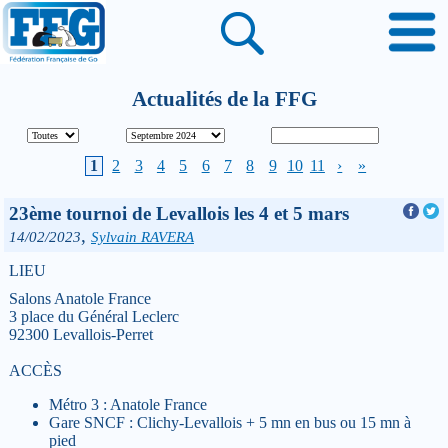
Actualités de la FFG
1
2
3
4
5
6
7
8
9
10
11
›
»
23ème tournoi de Levallois les 4 et 5 mars
,
14/02/2023
Sylvain RAVERA
LIEU
Salons Anatole France
3 place du Général Leclerc
92300 Levallois-Perret
ACCÈS
Métro 3 : Anatole France
Gare SNCF : Clichy-Levallois + 5 mn en bus ou 15 mn à
pied