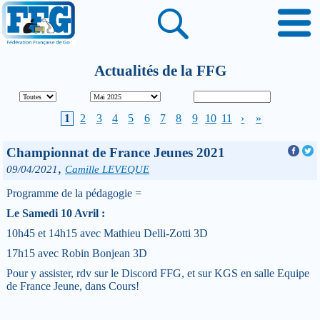
Actualités de la FFG
1
2
3
4
5
6
7
8
9
10
11
›
»
Championnat de France Jeunes 2021
,
09/04/2021
Camille LEVEQUE
Programme de la pédagogie =
Le Samedi 10 Avril :
10h45 et 14h15 avec Mathieu Delli-Zotti 3D
17h15 avec Robin Bonjean 3D
Pour y assister, rdv sur le Discord FFG, et sur KGS en salle Equipe
de France Jeune, dans Cours!