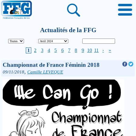
Actualités de la FFG
1
2
3
4
5
6
7
8
9
10
11
›
»
Championnat de France Féminin 2018
,
09/11/2018
Camille LEVEQUE