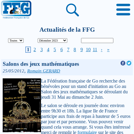
Actualités de la FFG
1
2
3
4
5
6
7
8
9
10
11
›
»
Salons des jeux mathématiques
,
25/05/2012
Romain GERARD
La Fédération française de Go recherche des
bénévoles pour un stand d'initiation au Go au
Salon des jeux mathématiques se déroulant du
jeudi 31 Mai au dimanche 2 Juin.
Le salon se déroule en journée donc environ
entre 9h30 et 18h. La ligue Ile de France
participe aux frais de repas à hauteur de 5 euros
par jour et par personne. Vous pouvez venir
quand cela vous arrange. Si vous êtes intérressé
merci de remplir le
formulaire
sur le site des