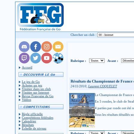
Chercher un club :
Rubrique :
Avant :
Accueil
Résultats du Championnat de France 
Le jeu de Go
Acheter un jeu
,
24/11/2010
Laurent COQUELET
S'initier dans un club
S'initier sur Internet
Le Championnat de France de
Revue Française de Go
Vidéos
En 5 rondes, le club de Stra
4 parties par ronde ont été 
Règle officielle
Tous les résultats détaillés s
Compétitions fédérales
Calendrier
Résultats
Échelle de niveau
Rubrique :
Avant :