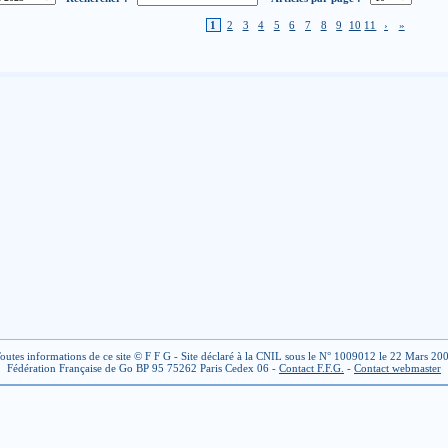
1
2
3
4
5
6
7
8
9
10
11
›
»
outes informations de ce site © F F G - Site déclaré à la CNIL sous le N° 1009012 le 22 Mars 20
Fédération Française de Go BP 95 75262 Paris Cedex 06 -
Contact F.F.G.
-
Contact webmaster