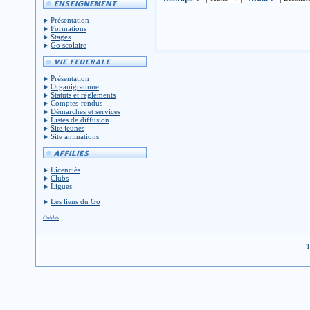
Présentation
Formations
Stages
Go scolaire
Présentation
Organigramme
Statuts et réglements
Comptes-rendus
Démarches et services
Listes de diffusion
Site jeunes
Site animations
Licenciés
Clubs
Ligues
Les liens du Go
Crédits
T