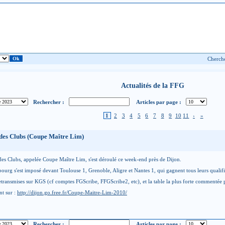
Actualités de la FFG
Rechercher :
Articles par page :
1
2
3
4
5
6
7
8
9
10
11
›
»
des Clubs (Coupe Maître Lim)
s Clubs, appelée Coupe Maître Lim, s'est déroulé ce week-end près de Dijon.
bourg s'est imposé devant Toulouse 1, Grenoble, Aligre et Nantes 1, qui gagnent tous leurs qualif
retransmises sur KGS (cf comptes FGScribe, FFGScribe2, etc), et la table la plus forte commentée
ont sur :
http://dijon.go.free.fr/Coupe-Maitre-Lim-2010/
Rechercher :
Articles par page :