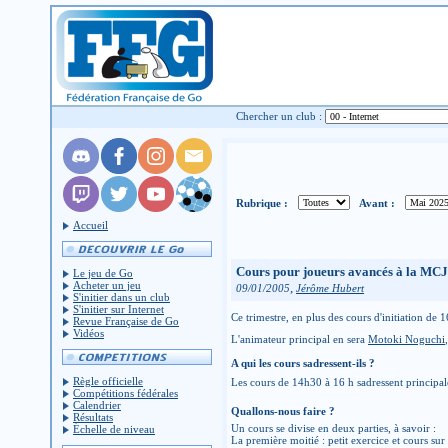
Chercher un club :
Rubrique :
Avant :
Accueil
Cours pour joueurs avancés à la MC
Le jeu de Go
Acheter un jeu
,
09/01/2005
Jérôme Hubert
S'initier dans un club
S'initier sur Internet
Ce trimestre, en plus des cours d'initiation de
Revue Française de Go
Vidéos
L'animateur principal en sera
Motoki Noguchi
A qui les cours sadressent-ils ?
Règle officielle
Les cours de 14h30 à 16 h sadressent principa
Compétitions fédérales
Calendrier
Quallons-nous faire ?
Résultats
Un cours se divise en deux parties, à savoir :
Échelle de niveau
La première moitié : petit exercice et cours su