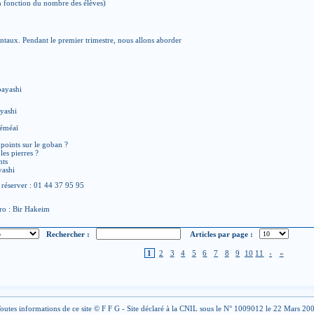
en fonction du nombre des élèves)
ntaux. Pendant le premier trimestre, nous allons aborder
bayashi
ayashi
séméaï
 points sur le goban ?
les pierres ?
nts
yashi
 réserver : 01 44 37 95 95
ro : Bir Hakeim
Rechercher :
Articles par page :
1
2
3
4
5
6
7
8
9
10
11
›
»
outes informations de ce site © F F G - Site déclaré à la CNIL sous le N° 1009012 le 22 Mars 20