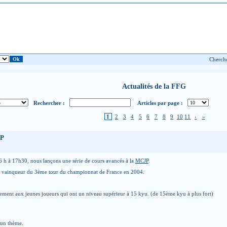
Actualités de la FFG
Rechercher :
Articles par page :
1
2
3
4
5
6
7
8
9
10
11
›
»
JP
 16 h à 17h30, nous lançons une série de cours avancés à la
MCJP
.
, vainqueur du 3ème tour du championnat de France en 2004.
lement aux jeunes joueurs qui ont un niveau supérieur à 15 kyu. (de 15ème kyu à plus fort)
r un thème.