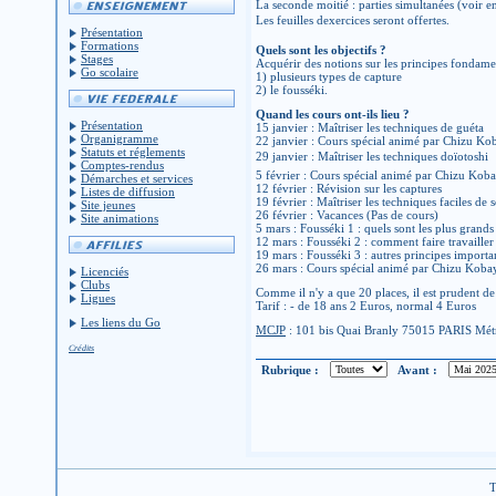
La seconde moitié : parties simultanées (voir 
Les feuilles dexercices seront offertes.
Présentation
Formations
Quels sont les objectifs ?
Stages
Acquérir des notions sur les principes fondame
Go scolaire
1) plusieurs types de capture
2) le fousséki.
Quand les cours ont-ils lieu ?
Présentation
15 janvier : Maîtriser les techniques de guéta
Organigramme
22 janvier : Cours spécial animé par Chizu Ko
Statuts et réglements
29 janvier : Maîtriser les techniques doïotoshi
Comptes-rendus
5 février : Cours spécial animé par Chizu Kob
Démarches et services
12 février : Révision sur les captures
Listes de diffusion
19 février : Maîtriser les techniques faciles de 
Site jeunes
26 février : Vacances (Pas de cours)
Site animations
5 mars : Fousséki 1 : quels sont les plus grands
12 mars : Fousséki 2 : comment faire travailler 
19 mars : Fousséki 3 : autres principes importa
26 mars : Cours spécial animé par Chizu Koba
Licenciés
Clubs
Comme il n'y a que 20 places, il est prudent de
Ligues
Tarif : - de 18 ans 2 Euros, normal 4 Euros
Les liens du Go
MCJP
: 101 bis Quai Branly 75015 PARIS Mét
Crédits
Rubrique :
Avant :
T