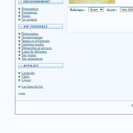
Présentation
Rubrique :
Avant :
Formations
Stages
Go scolaire
Présentation
Organigramme
Statuts et réglements
Comptes-rendus
Démarches et services
Listes de diffusion
Site jeunes
Site animations
Licenciés
Clubs
Ligues
Les liens du Go
Crédits
T