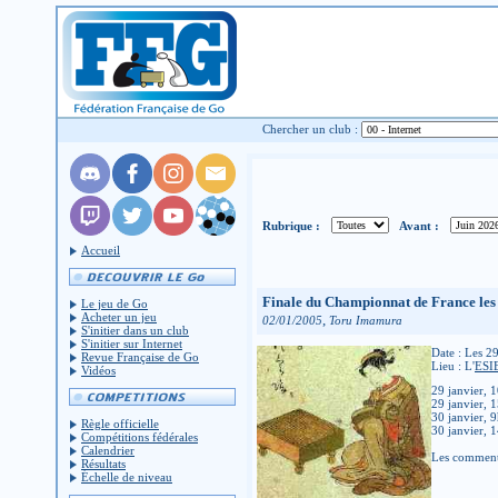
Chercher un club :
Rubrique :
Avant :
Accueil
Finale du Championnat de France les 
Le jeu de Go
Acheter un jeu
,
02/01/2005
Toru Imamura
S'initier dans un club
S'initier sur Internet
Date : Les 2
Revue Française de Go
Lieu : L'
ESI
Vidéos
29 janvier, 1
29 janvier, 1
30 janvier, 
Règle officielle
30 janvier, 1
Compétitions fédérales
Calendrier
Les commenta
Résultats
Échelle de niveau