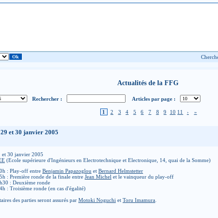
Actualités de la FFG
Rechercher :
Articles par page :
1
2
3
4
5
6
7
8
9
10
11
›
»
29 et 30 janvier 2005
9 et 30 janvier 2005
EE
(Ecole supérieure d'Ingénieurs en Electrotechnique et Electronique, 14, quai de la Somme)
0h : Play-off entre
Benjamin Papazoglou
et
Bernard Helmstetter
5h : Première ronde de la finale entre
Jean Michel
et le vainqueur du play-off
9h30 : Deuxième ronde
4h : Troisième ronde (en cas d'égalité)
ires des parties seront assurés par
Motoki Noguchi
et
Toru Imamura
.