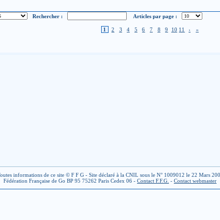
Rechercher :
Articles par page :
1
2
3
4
5
6
7
8
9
10
11
›
»
outes informations de ce site © F F G - Site déclaré à la CNIL sous le N° 1009012 le 22 Mars 20
Fédération Française de Go BP 95 75262 Paris Cedex 06 -
Contact F.F.G.
-
Contact webmaster